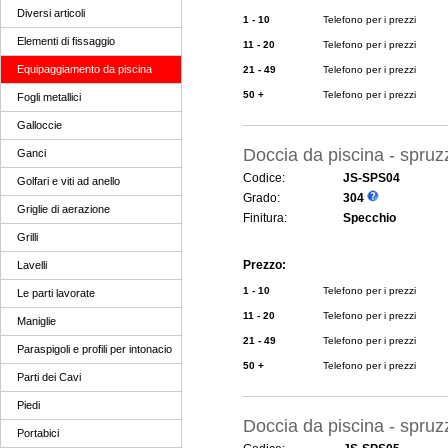
Diversi articoli
1 - 10
Telefono per i prezzi
Elementi di fissaggio
11 - 20
Telefono per i prezzi
Equipaggiamento da piscina
21 - 49
Telefono per i prezzi
50 +
Telefono per i prezzi
Fogli metallici
Galloccie
Doccia da piscina - spruz
Ganci
Codice:
JS-SPS04
Golfari e viti ad anello
Grado:
304
Griglie di aerazione
Finitura:
Specchio
Grilli
Prezzo:
Lavelli
1 - 10
Telefono per i prezzi
Le parti lavorate
11 - 20
Telefono per i prezzi
Maniglie
21 - 49
Telefono per i prezzi
Paraspigoli e profili per intonacio
50 +
Telefono per i prezzi
Parti dei Cavi
Piedi
Doccia da piscina - spruz
Portabici