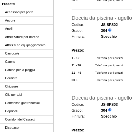
50 +
Telefono per i prezzi
Prodotti
Accessori per porte
Doccia da piscina - ugello 
Ancore
Codice:
JS-SPS02
Anelli
Grado:
304
Finitura:
Specchio
Attrezzature per barche
Attrezzi ed equipaggiamento
Prezzo:
Carrucole
1 - 10
Telefono per i prezzi
Catene
11 - 20
Telefono per i prezzi
Catene per la pioggia
21 - 49
Telefono per i prezzi
Cerniere
50 +
Telefono per i prezzi
Chiusure
Clip per tubi
Doccia da piscina - ugello 
Contenitori gastronomici
Codice:
JS-SPS03
Grado:
304
Copripali
Finitura:
Specchio
Corridori del Cassetti
Dissuasori
Prezzo: