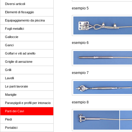
Diversi articoli
esempio 5
Elementi di fissaggio
Equipaggiamento da piscina
Fogli metallici
Galloccie
esempio 6
Ganci
Golfari e viti ad anello
Griglie di aerazione
Grilli
esempio 7
Lavelli
Le parti lavorate
Maniglie
esempio 8
Paraspigoli e profili per intonacio
Parti dei Cavi
Piedi
Portabici