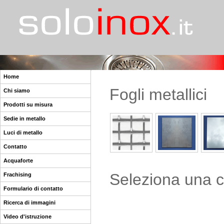
Home
Fogli metallici
Chi siamo
Prodotti su misura
Sedie in metallo
Luci di metallo
Contatto
Acquaforte
Seleziona una ca
Frachising
Formulario di contatto
Ricerca di immagini
Video d'istruzione