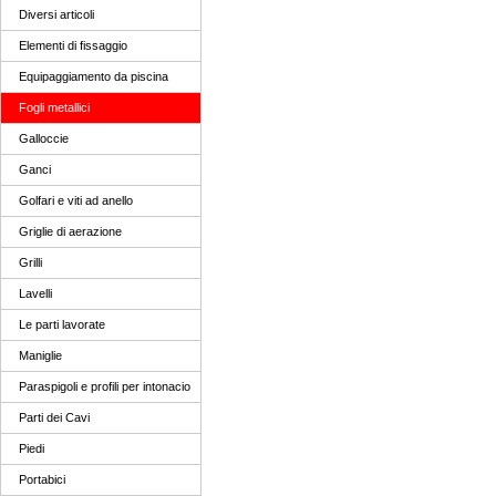
Diversi articoli
Elementi di fissaggio
Equipaggiamento da piscina
Fogli metallici
Galloccie
Ganci
Golfari e viti ad anello
Griglie di aerazione
Grilli
Lavelli
Le parti lavorate
Maniglie
Paraspigoli e profili per intonacio
Parti dei Cavi
Piedi
Portabici