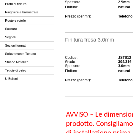
Spessore:
2.5mm
Profili di finitura
Finitura:
natural
Ringhiere e balaustrate
Prezzo (per m²):
Telefono 
Ruote e rotelle
Sculture
Segnali
Finitura fresa 3.0mm
Sezioni formati
Sollevamento Testato
Codice:
JSTS12
Grado:
304/316
Strisce Metallice
Spessore:
3.0mm
Tettoie di vetro
Finitura:
natural
U Bulloni
Prezzo (per m²):
Telefono 
AVVISO – Le dimension
prodotto. Consigliamo 