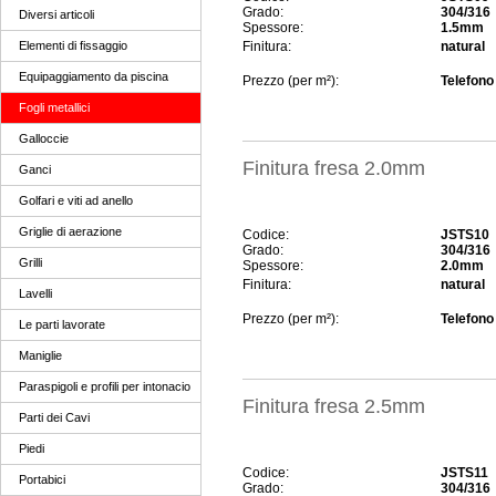
Grado:
304/316
Diversi articoli
Spessore:
1.5mm
Finitura:
natural
Elementi di fissaggio
Equipaggiamento da piscina
Prezzo (per m²):
Telefono 
Fogli metallici
Galloccie
Finitura fresa 2.0mm
Ganci
Golfari e viti ad anello
Griglie di aerazione
Codice:
JSTS10
Grado:
304/316
Grilli
Spessore:
2.0mm
Finitura:
natural
Lavelli
Prezzo (per m²):
Telefono 
Le parti lavorate
Maniglie
Paraspigoli e profili per intonacio
Finitura fresa 2.5mm
Parti dei Cavi
Piedi
Codice:
JSTS11
Portabici
Grado:
304/316