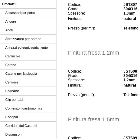
Prodotti
Codice:
JSTS07
Grado:
304/316
Accessori per porte
Spessore:
1.0mm
Finitura:
natural
Ancore
Prezzo (per m²):
Telefono 
Anelli
Attrezzature per barche
Attrezzi ed equipaggiamento
Finitura fresa 1.2mm
Carrucole
Catene
Codice:
JSTS08
Catene per la pioggia
Grado:
304/316
Spessore:
1.2mm
Cerniere
Finitura:
natural
Chiusure
Prezzo (per m²):
Telefono 
Clip per tubi
Contenitori gastronomici
Copripali
Finitura fresa 1.5mm
Corridori del Cassetti
Dissuasori
Codice:
JSTS09