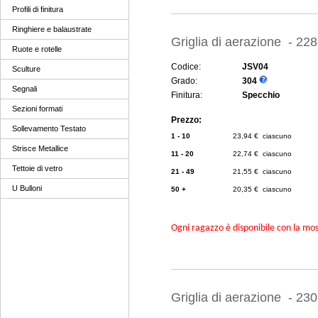
Profili di finitura
Ringhiere e balaustrate
Griglia di aerazione - 22
Ruote e rotelle
Codice:
JSV04
Sculture
Grado:
304
Segnali
Finitura:
Specchio
Sezioni formati
Prezzo:
Sollevamento Testato
1 - 10
23,94 € ciascuno
Strisce Metallice
11 - 20
22,74 € ciascuno
Tettoie di vetro
21 - 49
21,55 € ciascuno
U Bulloni
50 +
20,35 € ciascuno
Ogni ragazzo è disponibile con la mosc
Griglia di aerazione - 23