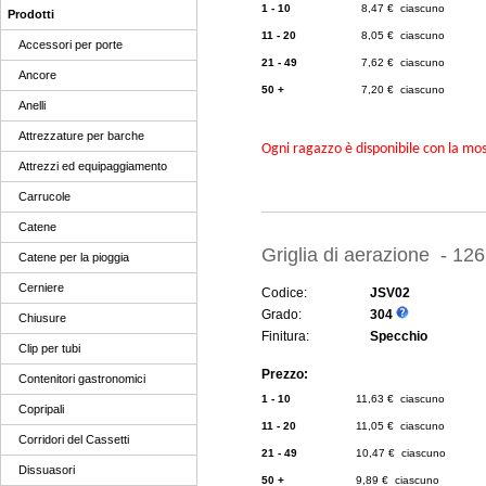
1 - 10
8,47 € ciascuno
Prodotti
11 - 20
8,05 € ciascuno
Accessori per porte
21 - 49
7,62 € ciascuno
Ancore
50 +
7,20 € ciascuno
Anelli
Attrezzature per barche
Ogni ragazzo è disponibile con la mosc
Attrezzi ed equipaggiamento
Carrucole
Catene
Griglia di aerazione - 12
Catene per la pioggia
Cerniere
Codice:
JSV02
Grado:
304
Chiusure
Finitura:
Specchio
Clip per tubi
Prezzo:
Contenitori gastronomici
1 - 10
11,63 € ciascuno
Copripali
11 - 20
11,05 € ciascuno
Corridori del Cassetti
21 - 49
10,47 € ciascuno
Dissuasori
50 +
9,89 € ciascuno