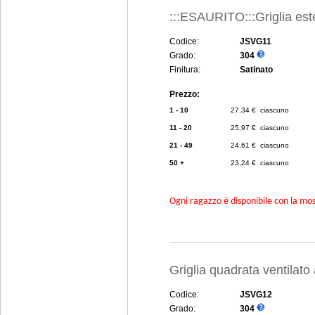
:::ESAURITO:::Griglia est
Codice:
JSVG11
Grado:
304
Finitura:
Satinato
Prezzo:
1 - 10
27,34 € ciascuno
11 - 20
25,97 € ciascuno
21 - 49
24,61 € ciascuno
50 +
23,24 € ciascuno
Ogni ragazzo è disponibile con la mosc
Griglia quadrata ventilat
Codice:
JSVG12
Grado:
304