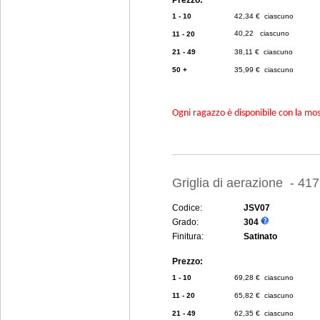
Prezzo:
1 - 10
42,34 € ciascuno
40,22  ciascuno
11 - 20
21 - 49
38,11 € ciascuno
50 +
35,99 € ciascuno
Ogni ragazzo è disponibile con la mosc
Griglia di aerazione - 41
Codice:
JSV07
Grado:
304
Finitura:
Satinato
Prezzo:
1 - 10
69,28 € ciascuno
11 - 20
65,82 € ciascuno
21 - 49
62,35 € ciascuno