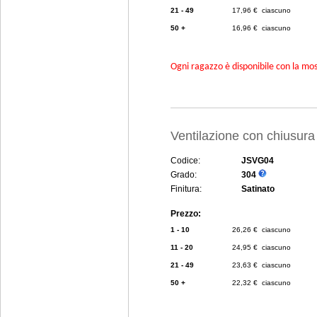
21 - 49
17,96 € ciascuno
50 +
16,96 € ciascuno
Ogni ragazzo è disponibile con la mosc
Ventilazione con chiusur
Codice:
JSVG04
Grado:
304
Finitura:
Satinato
Prezzo:
1 - 10
26,26 € ciascuno
11 - 20
24,95 € ciascuno
21 - 49
23,63 € ciascuno
50 +
22,32 € ciascuno