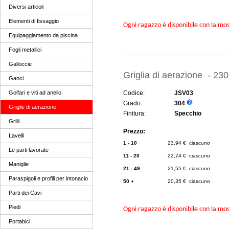
Diversi articoli
Elementi di fissaggio
Ogni ragazzo è disponibile con la mosc
Equipaggiamento da piscina
Fogli metallici
Galloccie
Griglia di aerazione - 23
Ganci
Golfari e viti ad anello
Codice:
JSV03
Grado:
304
Griglie di aerazione
Finitura:
Specchio
Grilli
Prezzo:
Lavelli
1 - 10
23,94 € ciascuno
Le parti lavorate
11 - 20
22,74 € ciascuno
Maniglie
21 - 49
21,55 € ciascuno
Paraspigoli e profili per intonacio
50 +
20,35 € ciascuno
Parti dei Cavi
Piedi
Ogni ragazzo è disponibile con la mosc
Portabici