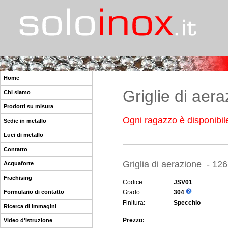
Home
Griglie di aer
Chi siamo
Prodotti su misura
Ogni ragazzo è disponibile
Sedie in metallo
Luci di metallo
Contatto
Griglia di aerazione - 12
Acquaforte
Frachising
Codice:
JSV01
Formulario di contatto
Grado:
304
Finitura:
Specchio
Ricerca di immagini
Prezzo:
Video d'istruzione