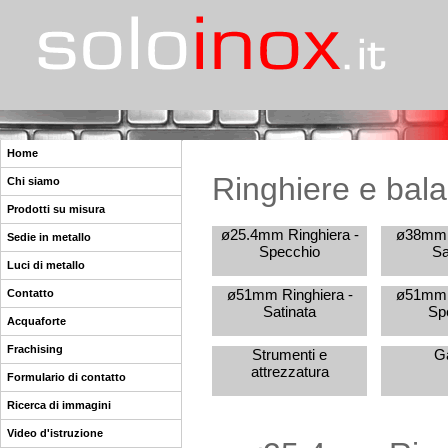
Home
Ringhiere e bala
Chi siamo
Prodotti su misura
ø25.4mm Ringhiera -
ø38mm R
Sedie in metallo
Specchio
Sa
Luci di metallo
ø51mm Ringhiera -
ø51mm R
Contatto
Satinata
Sp
Acquaforte
Frachising
Strumenti e
Ga
attrezzatura
Formulario di contatto
Ricerca di immagini
Video d'istruzione