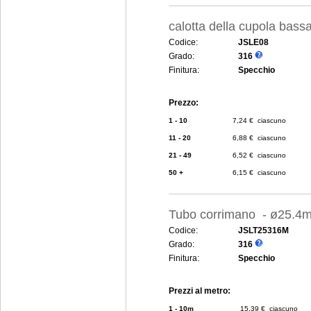
calotta della cupola bas
Codice:
JSLE08
Grado:
316
Finitura:
Specchio
Prezzo:
1 - 10
7,24 € ciascuno
11 - 20
6,88 € ciascuno
21 - 49
6,52 € ciascuno
50 +
6,15 € ciascuno
Tubo corrimano - ø25.4
Codice:
JSLT25316M
Grado:
316
Finitura:
Specchio
Prezzi al metro:
1 - 10m
15,39 € ciascuno