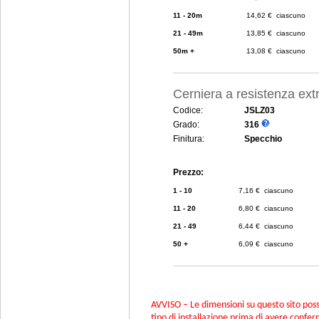
11 - 20m
14,62 € ciascuno
21 - 49m
13,85 € ciascuno
50m +
13,08 € ciascuno
Cerniera a resistenza ex
Codice:
JSLZ03
Grado:
316
Finitura:
Specchio
Prezzo:
1 - 10
7,16 € ciascuno
11 - 20
6,80 € ciascuno
21 - 49
6,44 € ciascuno
50 +
6,09 € ciascuno
AVVISO – Le dimensioni su questo sito poss
tipo di installazione prima di avere confer