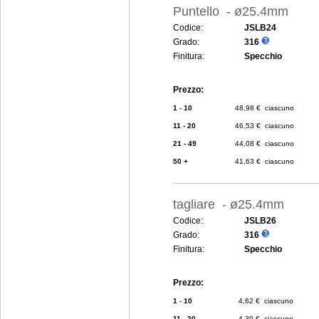
Puntello - ø25.4mm
Codice:
JSLB24
Grado:
316
Finitura:
Specchio
Prezzo:
1 - 10
48,98 € ciascuno
11 - 20
46,53 € ciascuno
21 - 49
44,08 € ciascuno
50 +
41,63 € ciascuno
tagliare - ø25.4mm
Codice:
JSLB26
Grado:
316
Finitura:
Specchio
Prezzo:
1 - 10
4,62 € ciascuno
11 - 20
4,39 € ciascuno