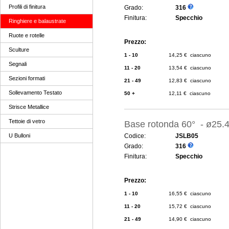
Profili di finitura
Grado:
316
Finitura:
Specchio
Ringhiere e balaustrate
Ruote e rotelle
Prezzo:
Sculture
1 - 10
14,25 € ciascuno
Segnali
11 - 20
13,54 € ciascuno
Sezioni formati
21 - 49
12,83 € ciascuno
Sollevamento Testato
50 +
12,11 € ciascuno
Strisce Metallice
Tettoie di vetro
Base rotonda 60° - ø25
U Bulloni
Codice:
JSLB05
Grado:
316
Finitura:
Specchio
Prezzo:
1 - 10
16,55 € ciascuno
11 - 20
15,72 € ciascuno
21 - 49
14,90 € ciascuno