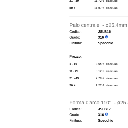
21 - 49
11,72 € ciascuno
50 +
11,07 € ciascuno
Palo centrale - ø25.4mm
Codice:
JSLB16
Grado:
316
Finitura:
Specchio
Prezzo:
1 - 10
8,55 € ciascuno
11 - 20
8,12 € ciascuno
21 - 49
7,70 € ciascuno
50 +
7,27 € ciascuno
Forma d'arco 110° - ø2
Codice:
JSLB17
Grado:
316
Finitura:
Specchio