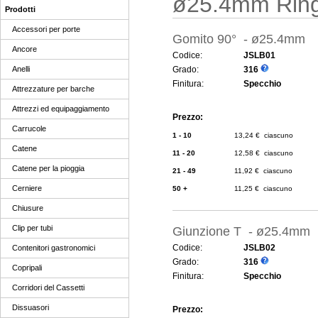
ø25.4mm Ring
Prodotti
Accessori per porte
Gomito 90° - ø25.4mm
Ancore
Codice:
JSLB01
Anelli
Grado:
316
Finitura:
Specchio
Attrezzature per barche
Attrezzi ed equipaggiamento
Prezzo:
Carrucole
1 - 10
13,24 € ciascuno
Catene
11 - 20
12,58 € ciascuno
Catene per la pioggia
21 - 49
11,92 € ciascuno
Cerniere
50 +
11,25 € ciascuno
Chiusure
Clip per tubi
Giunzione T - ø25.4mm
Codice:
JSLB02
Contenitori gastronomici
Grado:
316
Copripali
Finitura:
Specchio
Corridori del Cassetti
Dissuasori
Prezzo: