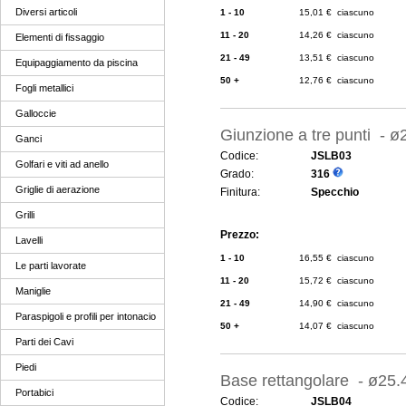
Diversi articoli
1 - 10
15,01 € ciascuno
11 - 20
14,26 € ciascuno
Elementi di fissaggio
21 - 49
13,51 € ciascuno
Equipaggiamento da piscina
50 +
12,76 € ciascuno
Fogli metallici
Galloccie
Giunzione a tre punti - 
Ganci
Codice:
JSLB03
Golfari e viti ad anello
Grado:
316
Griglie di aerazione
Finitura:
Specchio
Grilli
Prezzo:
Lavelli
1 - 10
16,55 € ciascuno
Le parti lavorate
11 - 20
15,72 € ciascuno
Maniglie
21 - 49
14,90 € ciascuno
Paraspigoli e profili per intonacio
50 +
14,07 € ciascuno
Parti dei Cavi
Piedi
Base rettangolare - ø25
Portabici
Codice:
JSLB04