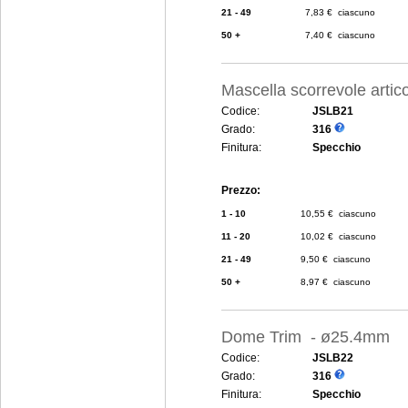
21 - 49
7,83 € ciascuno
50 +
7,40 € ciascuno
Mascella scorrevole arti
Codice:
JSLB21
Grado:
316
Finitura:
Specchio
Prezzo:
1 - 10
10,55 € ciascuno
11 - 20
10,02 € ciascuno
21 - 49
9,50 € ciascuno
50 +
8,97 € ciascuno
Dome Trim - ø25.4mm
Codice:
JSLB22
Grado:
316
Finitura:
Specchio